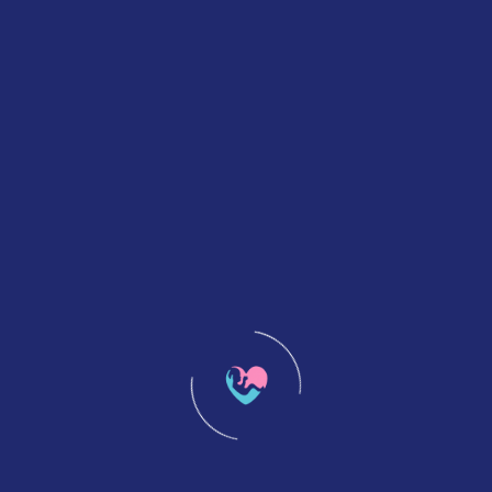
Kalsiyum İyonofor – Cyprus Tüp Bebek
Merkezi’nde Döllenmeyi Güçlendiren
Hücresel Destek
Devamını Oku