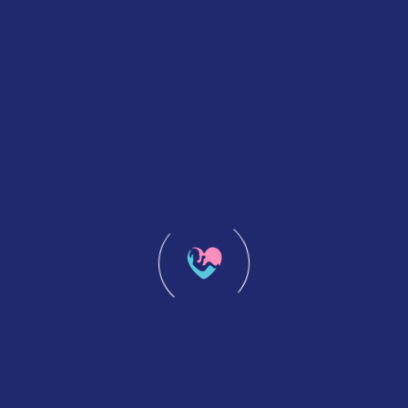
TESA / Micro-TESE – Cyprus Tüp Bebek
Merkezi’nde Erkek Kısırlığında Cerrahi
Çözümler
Devamını Oku